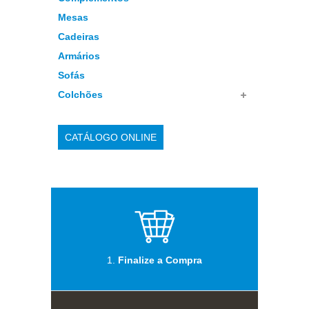
Mesas
Cadeiras
Armários
Sofás
Colchões
CATÁLOGO ONLINE
1.
Finalize a Compra